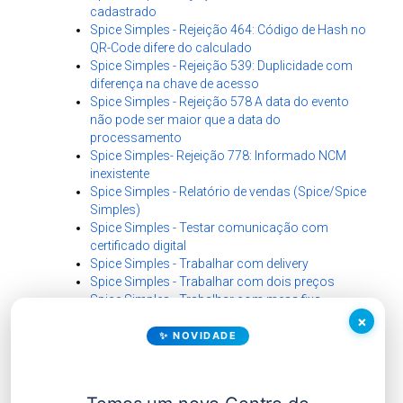
cadastrado
Spice Simples - Rejeição 464: Código de Hash no
QR-Code difere do calculado
Spice Simples - Rejeição 539: Duplicidade com
diferença na chave de acesso
Spice Simples - Rejeição 578 A data do evento
não pode ser maior que a data do
processamento
Spice Simples- Rejeição 778: Informado NCM
inexistente
Spice Simples - Relatório de vendas (Spice/Spice
Simples)
Spice Simples - Testar comunicação com
certificado digital
Spice Simples - Trabalhar com delivery
Spice Simples - Trabalhar com dois preços
Spice Simples - Trabalhar com mesa fixa
Spice Simples - Tudo que você precisa saber
×
para emitir NFC-e
✨ NOVIDADE
Spice Simples - Unificar mesa
Spice - Vendas a Prazo com dia de Vencimento
Fixo