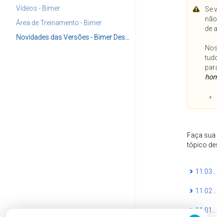
Vídeos - Bimer
Se 
não
Área de Treinamento - Bimer
de 
Novidades das Versões - Bimer Desktop
Nos
tud
par
hom
Faça sua 
tópico de
11.03...
11.02...
11.01...