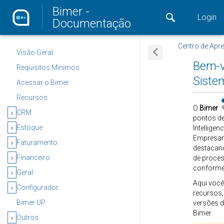
Bimer -
Login
Documentação
Centro de Apr
Visão Geral
Bem-v
Requisitos Mínimos
Siste
Acessar o Bimer
Recursos
O
Bimer
CRM
pontos de
Estoque
Intellige
Empresari
Faturamento
destacand
Financeiro
de proces
conforme 
Geral
Aqui você
Configurador
recursos,
Bimer UP
versões d
Bimer.
Outros