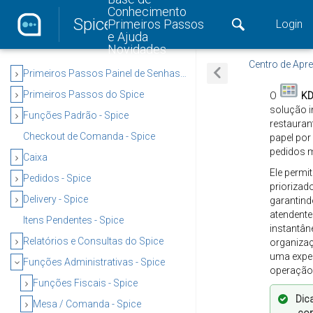
Conhecimento
Spice
Primeiros Passos
Login
e Ajuda
Novidades
Centro de Apr
Primeiros Passos Painel de Senhas - Spice
Primeiros Passos do Spice
O
KD
solução i
Funções Padrão - Spice
restaura
Checkout de Comanda - Spice
papel por
pedidos m
Caixa
Ele permi
Pedidos - Spice
priorizad
Delivery - Spice
garantind
atendente
Itens Pendentes - Spice
instantân
Relatórios e Consultas do Spice
organizaç
uma exper
Funções Administrativas - Spice
operação 
Funções Fiscais - Spice
Dic
Mesa / Comanda - Spice