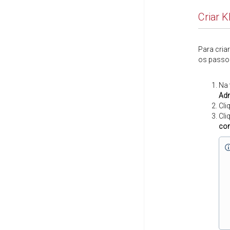
Criar 
Para cria
os passo
Na 
Adm
Cli
Cli
co