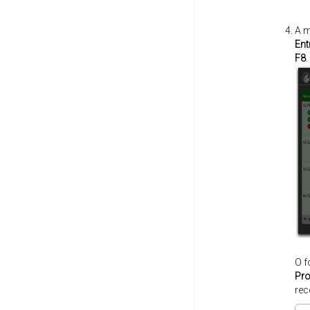
A m
Ent
F8
.
O 
Pr
rec