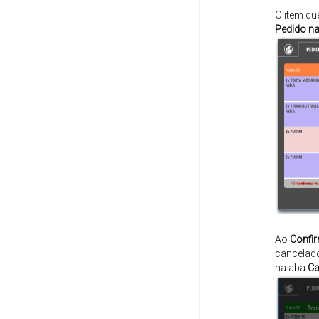
O item qu
Pedido na
Ao
Confi
cancelad
na aba
Ca