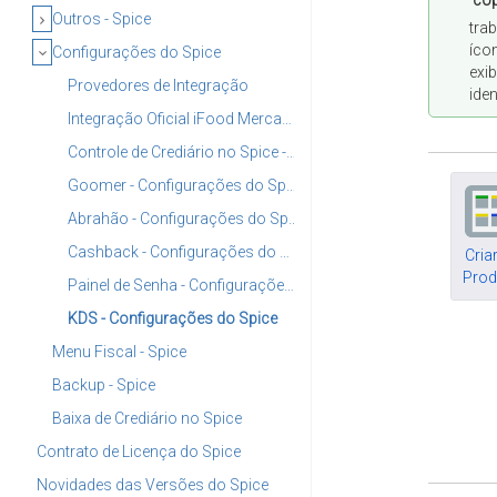
co
Outros - Spice
tra
íco
Configurações do Spice
exi
Provedores de Integração
ide
Integração Oficial iFood Mercado no Sistema Spice
Controle de Crediário no Spice - Baixa Direto no Caixa
Goomer - Configurações do Spice
Abrahão - Configurações do Spice
Cashback - Configurações do Spice
Cria
Pro
Painel de Senha - Configurações do Spice
KDS - Configurações do Spice
Menu Fiscal - Spice
Backup - Spice
Baixa de Crediário no Spice
Contrato de Licença do Spice
Novidades das Versões do Spice