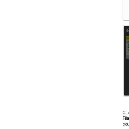
O 
Fila
seu