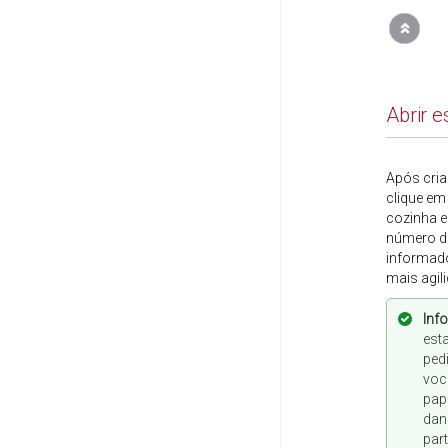
Abrir 
Após cria
clique e
cozinha e
número da
informado
mais agil
Inf
est
ped
voc
pap
dan
par