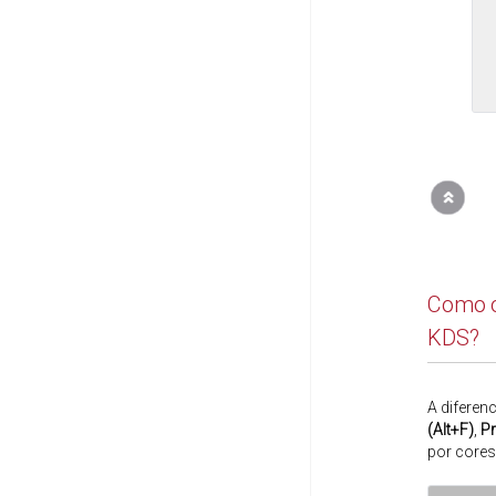
Como o
KDS?
A diferen
(Alt+F)
,
Pr
por cores