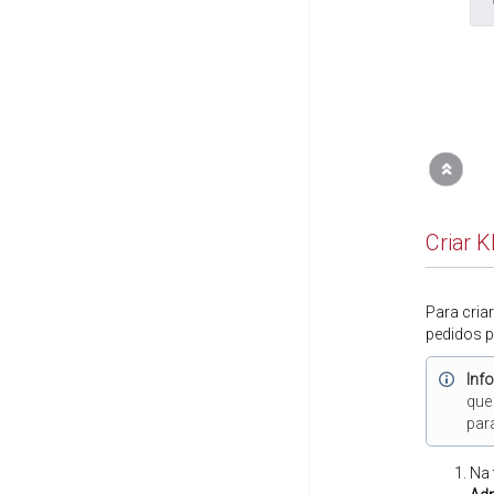
Criar 
Para cria
pedidos p
Inf
que
par
Na 