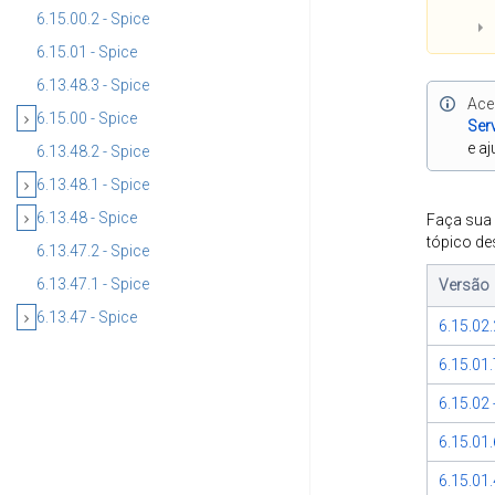
6.15.00.2 - Spice
6.15.01 - Spice
6.13.48.3 - Spice
Ace
6.15.00 - Spice
Ser
e a
6.13.48.2 - Spice
6.13.48.1 - Spice
6.13.48 - Spice
Faça sua 
tópico de
6.13.47.2 - Spice
6.13.47.1 - Spice
Versão
6.13.47 - Spice
6.15.02.
6.15.01.
6.15.02 
6.15.01.
6.15.01.