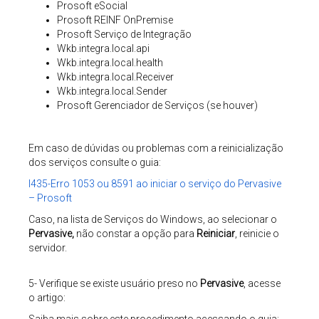
Prosoft eSocial
Prosoft REINF OnPremise
Prosoft Serviço de Integração
Wkb.integra.local.api
Wkb.integra.local.health
Wkb.integra.local.Receiver
Wkb.integra.local.Sender
Prosoft Gerenciador de Serviços (se houver)
Em caso de dúvidas ou problemas com a reinicialização
dos serviços consulte o guia:
I435-Erro 1053 ou 8591 ao iniciar o serviço do Pervasive
– Prosoft
Caso, na lista de Serviços do Windows, ao selecionar o
Pervasive,
não constar a opção para
Reiniciar
, r
einicie o
servidor.
5- Verifique se existe usuário preso no
Pervasive
, acesse
o artigo: