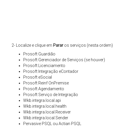
2- Localize e clique em
Parar
os serviços (nesta ordem)
Prosoft Guardião
Prosoft Gerenciador de Serviços (se houver)
Prosoft Licenciamento
Prosoft Integração eContador
Prosoft eSocial
Prosoft Reinf OnPremise
Prosoft Agendamento
Prosoft Serviço de Integração
Wkb.integra.local.api
Wkb.integra.local.health
Wkb.integra.local.Receiver
Wkb.integra.local.Sender
Pervasive PSQL ou Actian PSQL