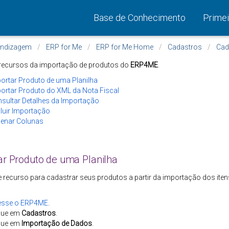
Base de Conhecimento
Primei
endizagem
ERP for Me
ERP for Me Home
Cadastros
Cad
s recursos da importação de produtos do
ERP4ME
.
ortar Produto de uma Planilha
ortar Produto do XML da Nota Fiscal
sultar Detalhes da Importação
luir Importação
enar Colunas
ar Produto de uma Planilha
ste recurso para cadastrar seus produtos a partir da importação dos iten
esse o ERP4ME
.
que em
Cadastros
.
que em
Importação de Dados
.