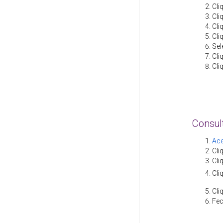
Cli
Cli
Cli
Cli
Sel
Cli
Cli
Consul
Ac
Cli
Cli
Cli
Cl
Fec