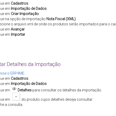
que em
Cadastros
.
que em
Importação de Dados
.
que em
Criar Importação
.
que na opção de importação
Nota Fiscal (XML)
.
ecione o arquivo xml de onde os produtos serão importados para o c
que em
Avançar
.
que em
Importar
.
tar Detalhes da Importação
esse o
ERP4ME
.
que em
Cadastros
.
que em
Importação de Dados
.
que em
Detalhes
para consultar os detalhes da importação.
ique em
do produto cujos detalhes deseja consultar.
he a consulta.