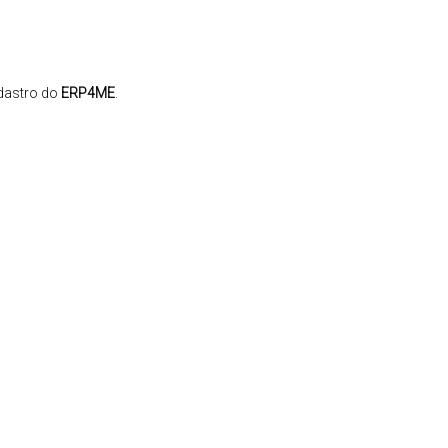
adastro do
ERP4ME
.