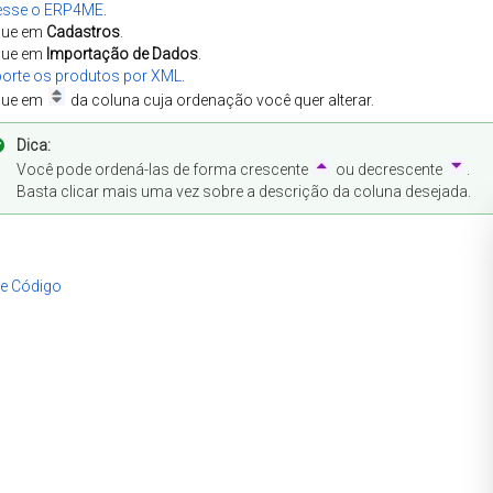
esse o ERP4ME
.
que em
Cadastros
.
que em
Importação de Dados
.
orte os produtos por XML
.
que em
da coluna cuja ordenação você quer alterar.
Dica:
Você pode ordená-las de forma crescente
ou decrescente
.
Basta clicar mais uma vez sobre a descrição da coluna desejada.
de Código