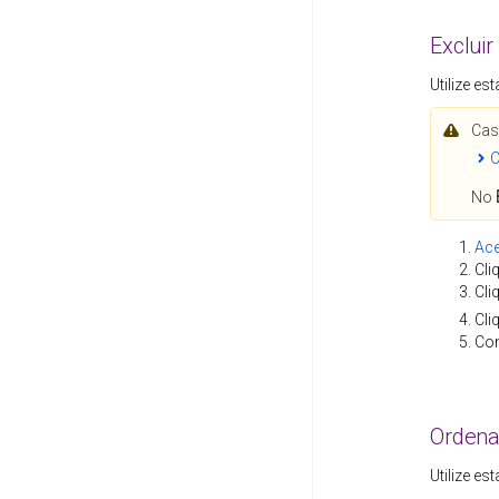
Exclui
Utilize e
Cas
C
No
Ac
Cli
Cli
Cli
Con
Ordena
Utilize e