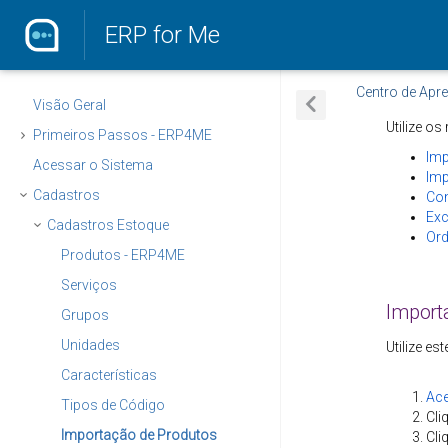
ERP for Me
Centro de Apr
Visão Geral
Utilize o
Primeiros Passos - ERP4ME
Imp
Acessar o Sistema
Imp
Cadastros
Con
Exc
Cadastros Estoque
Ord
Produtos - ERP4ME
Serviços
Import
Grupos
Unidades
Utilize e
Características
Ac
Tipos de Código
Cli
Importação de Produtos
Cli