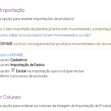
r Importação
sta opção para reverter importações de produtos!
o o item importado da planilha já tenha sido movimentado, a importaçã
omo saber se os produtos foram movimentados ou não?
ERP4ME
você só conseguirá excluir produtos movimentados em docum
esse o
ERP4ME
.
que em
Cadastros
.
que em
Importação de Dados
.
que em
Excluir
na importação que você quer excluir.
firme o processo de exclusão.
r Colunas
sta opção para ordenar
as colunas da listagem de Importação de Produt