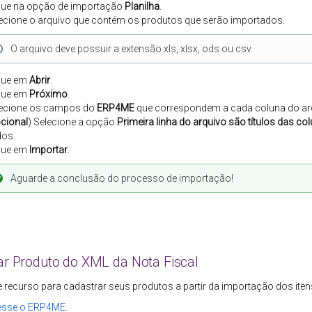
que na opção de importação
Planilha
.
ecione o arquivo que contém os produtos que serão importados.
O arquivo deve possuir a extensão xls, xlsx, ods ou csv.
que em
Abrir
.
que em
Próximo
.
ecione os campos do
ERP4ME
que correspondem a cada coluna do arq
cional
) Selecione a opção
Primeira linha do arquivo são títulos das co
os.
que em
Importar
.
Aguarde a conclusão do processo de importação!
ar Produto do XML da Nota Fiscal
te recurso para cadastrar seus produtos a partir da importação dos itens
esse o
ERP4ME
.