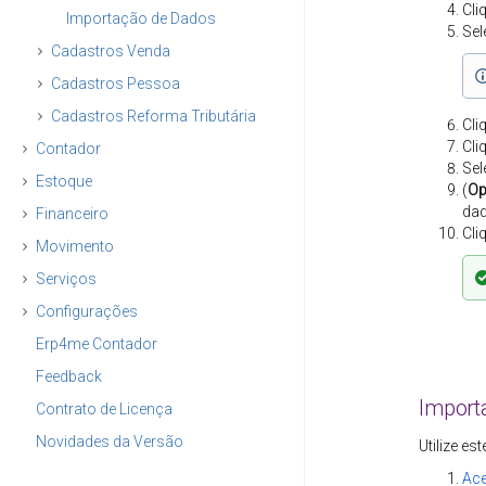
Cli
Importação de Dados
Sel
Cadastros Venda
Cadastros Pessoa
Cadastros Reforma Tributária
Cli
Cli
Contador
Sel
Estoque
(
Op
dad
Financeiro
Cli
Movimento
Serviços
Configurações
Erp4me Contador
Feedback
Import
Contrato de Licença
Novidades da Versão
Utilize es
Ac