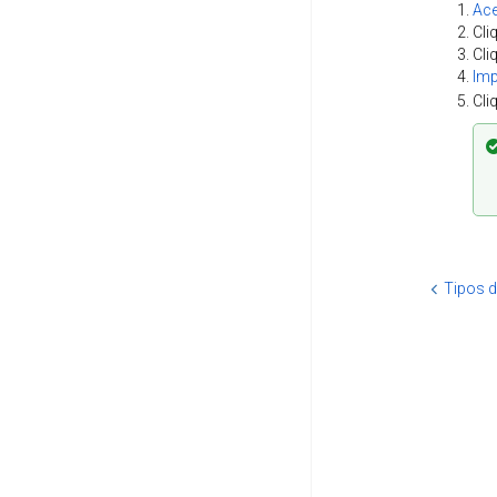
Ac
Cli
Cli
Imp
Cli
Tipos 