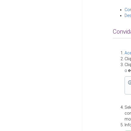
Con
Des
Convid
Ace
Cli
Cli
o
e
Sel
con
mo
Inf