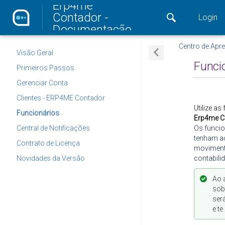
Erp4me
Contador -
Login
Documentação
Centro de Apr
Visão Geral
Funci
Primeiros Passos
Gerenciar Conta
Clientes - ERP4ME Contador
Utilize as
Funcionários
Erp4me C
Central de Notificações
Os funci
tenham ac
Contrato de Licença
moviment
Novidades da Versão
contabili
Ao 
sob
será
e t