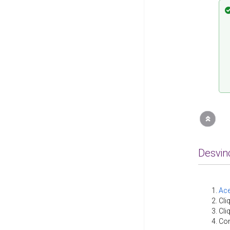
Desvin
Ace
Cli
Cli
Con