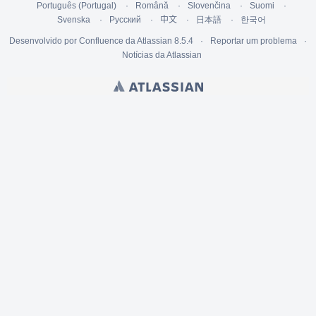
Português (Portugal)
Română
Slovenčina
Suomi
Svenska
Русский
中文
日本語
한국어
Desenvolvido por
Confluence da Atlassian
8.5.4
Reportar um problema
Notícias da Atlassian