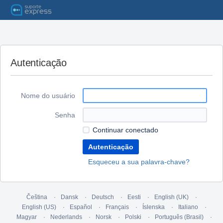
Autenticação
Nome do usuário
Senha
Continuar conectado
Esqueceu a sua palavra-chave?
Čeština
Dansk
Deutsch
Eesti
English (UK)
English (US)
Español
Français
Íslenska
Italiano
Magyar
Nederlands
Norsk
Polski
Português (Brasil)