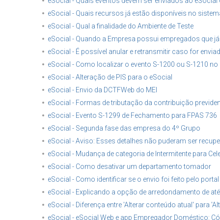
eSocial - Quais eventos devem ser enviados ao eSoci
eSocial - Quais recursos já estão disponíveis no sistem
eSocial - Qual a finalidade do Ambiente de Teste
eSocial - Quando a Empresa possui empregados que já f
eSocial - É possível anular e retransmitir caso for envi
eSocial - Como localizar o evento S-1200 ou S-1210 no 
eSocial - Alteração de PIS para o eSocial
eSocial - Envio da DCTFWeb do MEI
eSocial - Formas de tributação da contribuição previden
eSocial - Evento S-1299 de Fechamento para FPAS 736
eSocial - Segunda fase das empresa do 4º Grupo
eSocial - Aviso: Esses detalhes não puderam ser recup
eSocial - Mudança de categoria de Intermitente para Cele
eSocial - Como desativar um departamento tomador
eSocial - Como identificar se o envio foi feito pelo port
eSocial - Explicando a opção de arredondamento de até
eSocial - Diferença entre 'Alterar conteúdo atual' para '
eSocial - eSocial Web e app Empregador Doméstico: Cód