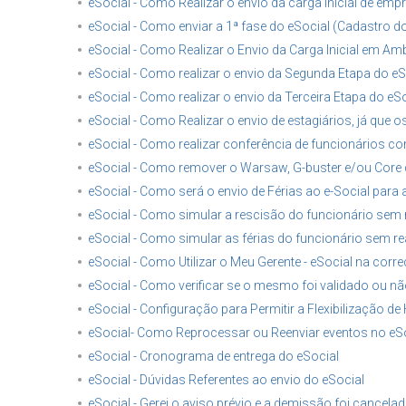
eSocial - Como Realizar o envio da carga inicial de empr
eSocial - Como enviar a 1ª fase do eSocial (Cadastro d
eSocial - Como Realizar o Envio da Carga Inicial em A
eSocial - Como realizar o envio da Segunda Etapa do eS
eSocial - Como realizar o envio da Terceira Etapa do eS
eSocial - Como Realizar o envio de estagiários, já q
eSocial - Como realizar conferência de funcionários co
eSocial - Como remover o Warsaw, G-buster e/ou Core d
eSocial - Como será o envio de Férias ao e-Social para
eSocial - Como simular a rescisão do funcionário sem re
eSocial - Como simular as férias do funcionário sem rea
eSocial - Como Utilizar o Meu Gerente - eSocial na co
eSocial - Como verificar se o mesmo foi validado ou não
eSocial - Configuração para Permitir a Flexibilização de
eSocial- Como Reprocessar ou Reenviar eventos no eS
eSocial - Cronograma de entrega do eSocial
eSocial - Dúvidas Referentes ao envio do eSocial
eSocial - Gerei o aviso prévio e a demissão foi cancela