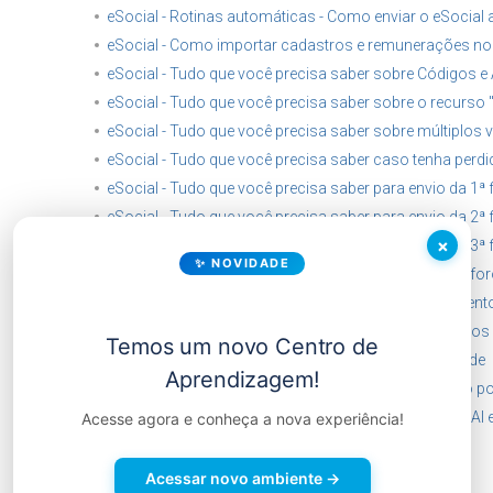
eSocial - Rotinas automáticas - Como enviar o eSocial 
eSocial - Como importar cadastros e remunerações no 
eSocial - Tudo que você precisa saber sobre Códigos e
eSocial - Tudo que você precisa saber sobre o recurso
eSocial - Tudo que você precisa saber sobre múltiplos 
eSocial - Tudo que você precisa saber caso tenha perdid
eSocial - Tudo que você precisa saber para envio da 1ª 
eSocial - Tudo que você precisa saber para envio da 2ª 
×
eSocial - Tudo que você precisa saber para envio da 3ª 
✨ NOVIDADE
eSocial - Tudo que você precisa saber sobre o semáfor
eSocial - Como configurar o sistema para que os eve
Entendendo a tela de movimentação múltiplos vínculos
Temos um novo Centro de
Como Vincular Rubrica Informativa no Plano de Saúde
Aprendizagem!
Importador eSocial - Buscar o xml do diretamente do po
Fim dos Convênios de Arrecadação Direta SESI/SENAI e
Acesse agora e conheça a nova experiência!
Acessar novo ambiente →